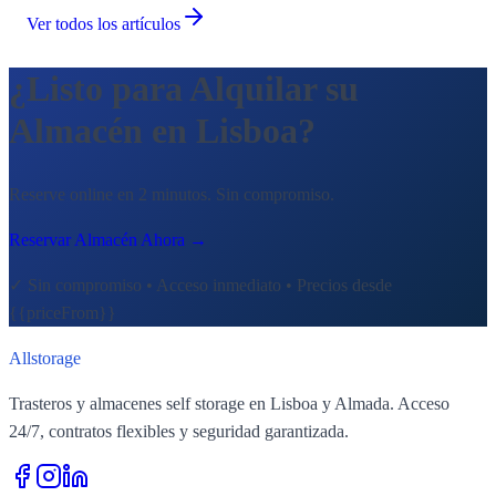
Ver todos los artículos
¿Listo para Alquilar su
Almacén en Lisboa?
Reserve online en 2 minutos. Sin compromiso.
Reservar Almacén Ahora
→
✓
Sin compromiso • Acceso inmediato • Precios desde
{{priceFrom}}
All
storage
Trasteros y almacenes self storage en Lisboa y Almada. Acceso
24/7, contratos flexibles y seguridad garantizada.