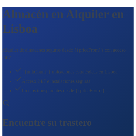
Almacén en Alquiler en
Lisboa
Alquiler de almacenes seguros desde {{priceFrom}} con acceso
24/7
{{unitCount}} ubicaciones estratégicas en Lisboa
Acceso 24/7 e instalaciones seguras
Precios transparentes desde {{priceFrom}}
Encuentre su trastero