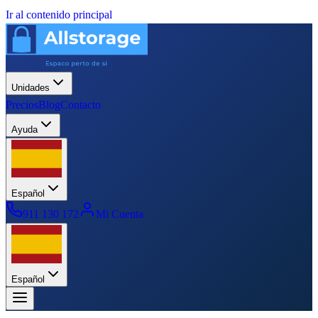
Ir al contenido principal
Unidades
Precios
Blog
Contacto
Ayuda
Español
911 130 172
Mi Cuenta
Español