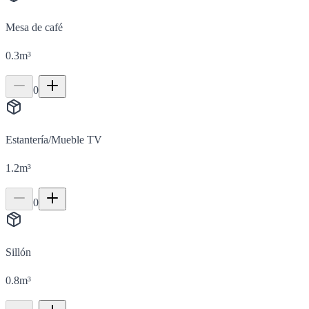
Mesa de café
0.3
m³
0
Estantería/Mueble TV
1.2
m³
0
Sillón
0.8
m³