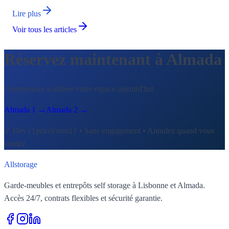
Lire plus
Voir tous les articles
Réservez maintenant à Almada
Commencez à utiliser votre espace aujourd'hui
Almada 1 →
Almada 2 →
✓
Dès {{priceFrom}} • Sans engagement • Annulez quand vous
voulez
All
storage
Garde-meubles et entrepôts self storage à Lisbonne et Almada.
Accès 24/7, contrats flexibles et sécurité garantie.