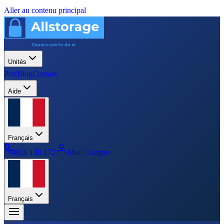
Aller au contenu principal
Unités
Prix
Blog
Contact
Aide
Français
911 130 172
Mon Compte
Français