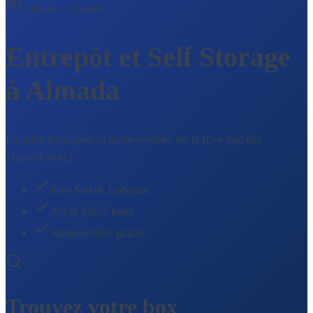
Almada - 2 Unités
Entrepôt et Self Storage
à Almada
Location d'entrepôts et garde-meubles sur la Rive Sud dès
{{priceFrom}}
Rive Sud de Lisbonne
Accès 24h, 7 jours
Stationnement gratuit
Trouvez votre box