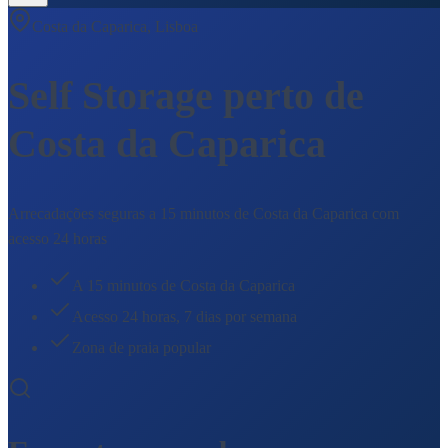
Costa da Caparica, Lisboa
Self Storage perto de
Costa da Caparica
Arrecadações seguras a 15 minutos de Costa da Caparica com
acesso 24 horas
A 15 minutos de Costa da Caparica
Acesso 24 horas, 7 dias por semana
Zona de praia popular