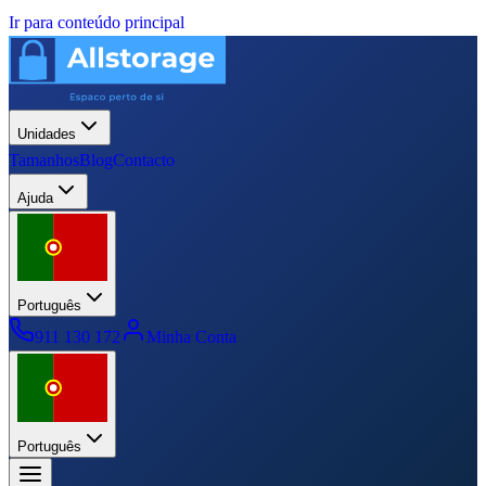
Ir para conteúdo principal
Unidades
Tamanhos
Blog
Contacto
Ajuda
Português
911 130 172
Minha Conta
Português