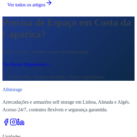
Ver todos os artigos
Precisa de Espaço em Costa da
Caparica?
Reserve hoje e comece a usar imediatamente.
Ver Boxes Disponíveis
→
✓
Acesso 24h • Seguro incluído • Sem compromisso
All
storage
Arrecadações e armazéns self storage em Lisboa, Almada e Algés.
Acesso 24/7, contratos flexíveis e segurança garantida.
Unidades