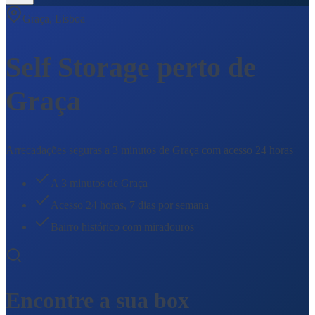
Graça, Lisboa
Self Storage perto de
Graça
Arrecadações seguras a 3 minutos de Graça com acesso 24 horas
A 3 minutos de Graça
Acesso 24 horas, 7 dias por semana
Bairro histórico com miradouros
Encontre a sua box