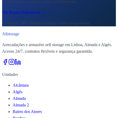
Reserve hoje e comece a usar imediatamente.
Ver Boxes Disponíveis
→
✓
Acesso 24h • Seguro incluído • Sem compromisso
All
storage
Arrecadações e armazéns self storage em Lisboa, Almada e Algés.
Acesso 24/7, contratos flexíveis e segurança garantida.
Unidades
Alcântara
Algés
Almada
Almada 2
Bairro dos Atores