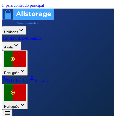
Ir para conteúdo principal
Unidades
Tamanhos
Blog
Contacto
Ajuda
Português
911 130 172
Minha Conta
Português