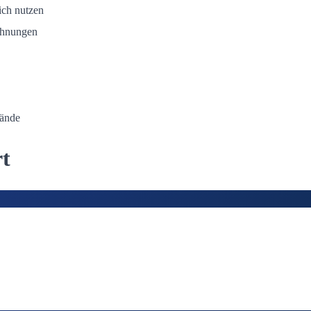
ich nutzen
ohnungen
tände
rt