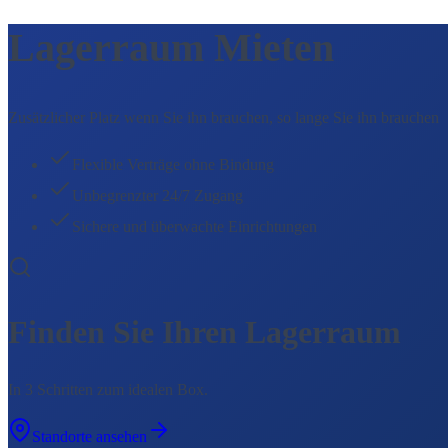
Lagerraum Mieten
Zusätzlicher Platz wenn Sie ihn brauchen, so lange Sie ihn brauchen
Flexible Verträge ohne Bindung
Unbegrenzter 24/7 Zugang
Sichere und überwachte Einrichtungen
Finden Sie Ihren Lagerraum
In 3 Schritten zum idealen Box.
Standorte ansehen