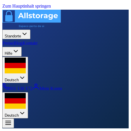
Zum Hauptinhalt springen
Standorte
Preise
Blog
Kontakt
Hilfe
Deutsch
911 130 172
Mein Konto
Deutsch