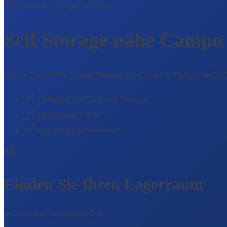
Campo de Ourique, Lissabon
Self Storage nahe Campo
Sichere Lagerräume wenige Minuten von Campo de Ourique mit 24/
5 Minuten von Campo de Ourique
24h Zugang, 7 Tage
Ideal für lokale Bewohner
Finden Sie Ihren Lagerraum
In 3 Schritten zum idealen Box.