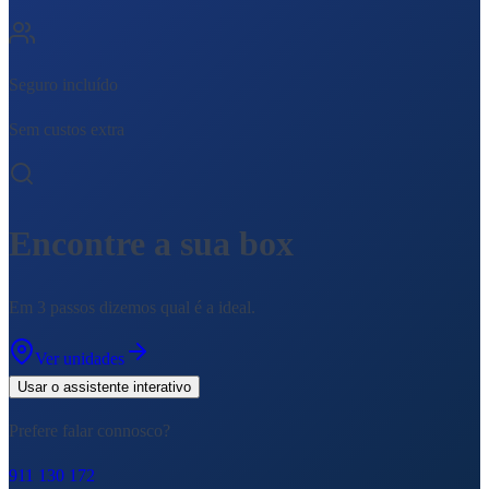
Seguro incluído
Sem custos extra
Encontre a sua box
Em 3 passos dizemos qual é a ideal.
Ver unidades
Usar o assistente interativo
Prefere falar connosco?
911 130 172