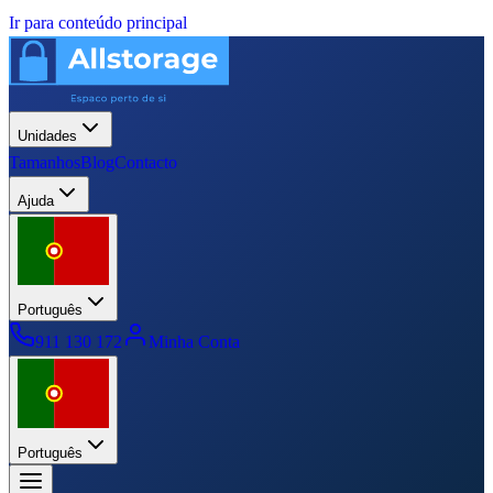
Ir para conteúdo principal
Unidades
Tamanhos
Blog
Contacto
Ajuda
Português
911 130 172
Minha Conta
Português