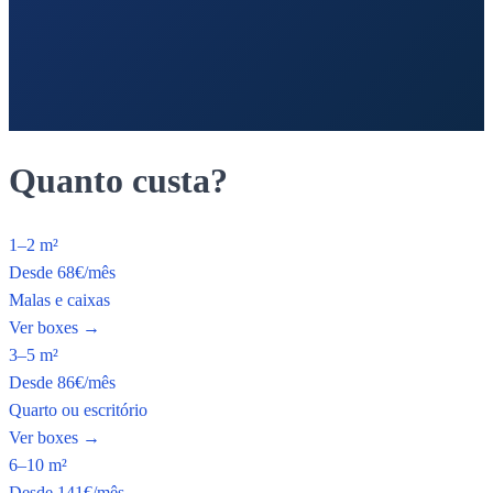
Quanto custa?
1–2 m²
Desde
68
€
/mês
Malas e caixas
Ver boxes
→
3–5 m²
Desde
86
€
/mês
Quarto ou escritório
Ver boxes
→
6–10 m²
Desde
141
€
/mês