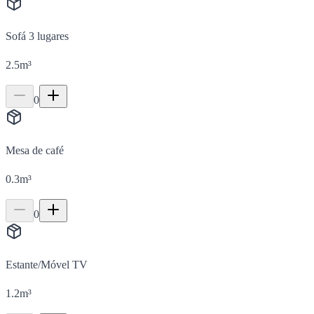
Sofá 3 lugares
2.5
m³
0
Mesa de café
0.3
m³
0
Estante/Móvel TV
1.2
m³